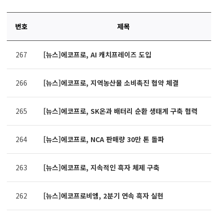
번호
제목
연번,
267
[뉴스]에코프로, AI 캐치프레이즈 도입
파일,
제목,
카테고리,
266
[뉴스]에코프로, 지역농산물 소비촉진 협약 체결
작성자,
조회수,
작성일
265
[뉴스]에코프로, SK온과 배터리 순환 생태계 구축 협력
제공표
264
[뉴스]에코프로, NCA 판매량 30만 톤 돌파
263
[뉴스]에코프로, 지속적인 흑자 체제 구축
262
[뉴스]에코프로비엠, 2분기 연속 흑자 실현