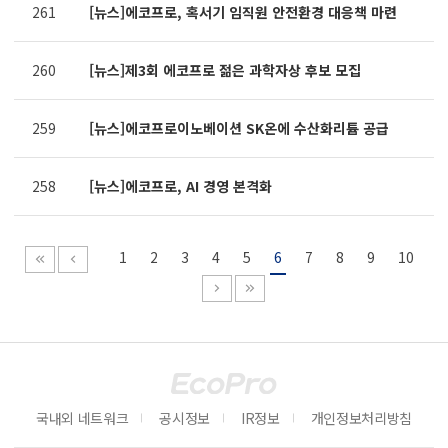
261
[뉴스]에코프로, 혹서기 임직원 안전환경 대응책 마련
260
[뉴스]제3회 에코프로 젊은 과학자상 후보 모집
259
[뉴스]에코프로이노베이션 SK온에 수산화리튬 공급
258
[뉴스]에코프로, AI 경영 본격화
1
2
3
4
5
6
7
8
9
10
국내외 네트워크
공시정보
IR정보
개인정보처리방침