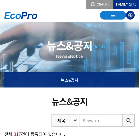
방문신청
FAMILY SITE
열기
열기
다국
열기
뉴스&공지
News&Notice
뉴스&공지
뉴스&공지
전체
317
건이 등록되어 있습니다.