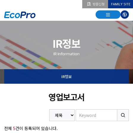
방문신청
FAMILY SITE
열기
열기
다국
열기
IR정보
IR Information
IR정보
영업보고서
전체
5
건이 등록되어 있습니다.