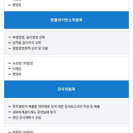
변정희
컴플라이언스
위원회
투명경영, 윤리경영 강화
임직원 윤리의식 고취
준법경영
정책 심의 및 의결
노상섭 (위원장)
이해은
변정희
감사
위원회
주주총회에 제출할 재무제표 등에 대한 감사
보고서의 작성 및 제출
내부회계
관리제도 운영실태 평가
연간 감사계획의 수립
하종화 (위원장)