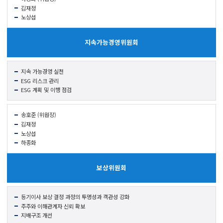
김재정
노상섭
지속가능
경영위원회
지속 가능경영 실천
ESG 리스크 관리
ESG 계획 및 이행 점검
송호준 (위원장)
김재정
노상섭
하종화
보상
위원회
등기이사 보상 결정 과정의 투명성과 객관성 강화
주주와 이해관계자 신뢰 확보
지배구조 개선