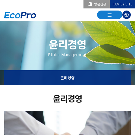
방문신청
FAMILY SITE
열기
열기
다국
열기
윤리경영
Ethical Management
윤리경영
윤리경영