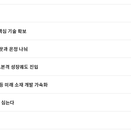
핵심 기술 확보
이웃과 온정 나눠
..본격 성장궤도 진입
등 미래 소재 개발 가속화
’ 심는다