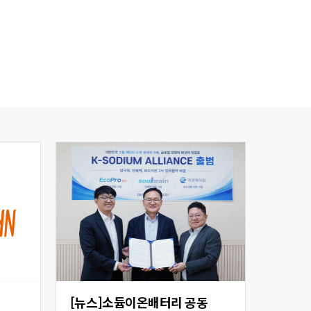
[뉴스]소듐이온배터리 공동