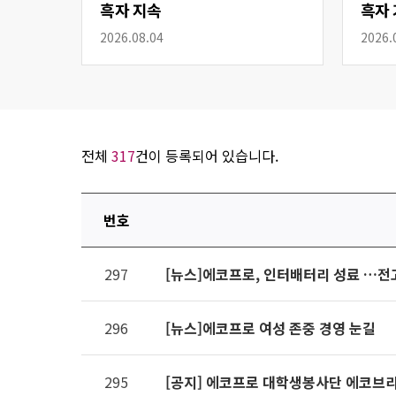
흑자 지속
흑자 
2026.08.04
2026.
전체
317
건이 등록되어 있습니다.
번호
연번,
297
[뉴스]에코프로, 인터배터리 성료 …전
파일,
제목,
카테고리,
296
[뉴스]에코프로 여성 존중 경영 눈길
작성자,
조회수,
295
[공지] 에코프로 대학생봉사단 에코브리
작성일