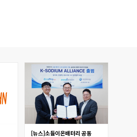
[뉴스]소듐이온배터리 공동