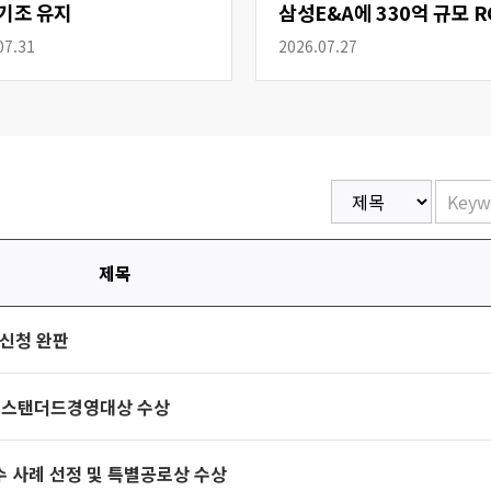
기조 유지
삼성E&A에 330억 규모 R
공급
07.31
2026.07.27
제목
 신청 완판
로벌스탠더드경영대상 수상
수 사례 선정 및 특별공로상 수상