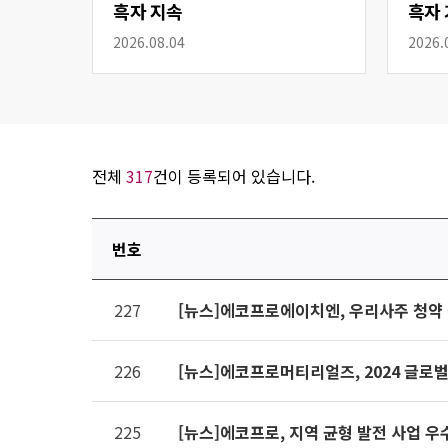
흑자 지속
흑자 
2026.08.04
2026.
전체
317
건이 등록되어 있습니다.
번호
연번,
227
[뉴스]에코프로에이치엔, 우리사주 청약
파일,
제목,
카테고리,
226
[뉴스]에코프로머티리얼즈, 2024 글
작성자,
조회수,
225
[뉴스]에코프로, 지역 균형 발전 사업 우
작성일