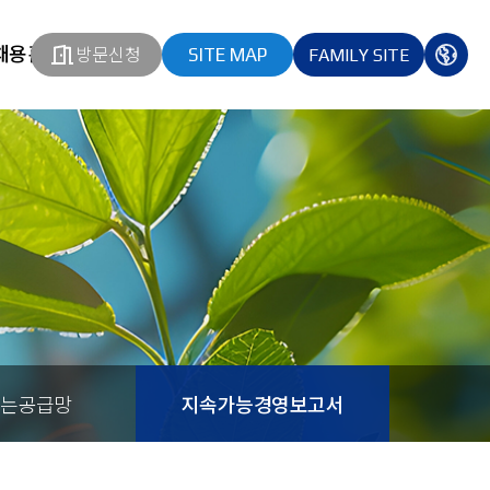
채용홈페이지
방문신청
SITE MAP
FAMILY SITE
열기
열기
다국
열기
는공급망
지속가능경영보고서