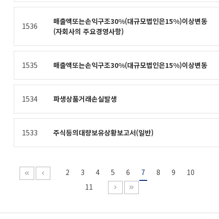
매출액또는손익구조30%(대규모법인은15%)이상변동
1536
(자회사의 주요경영사항)
1535
매출액또는손익구조30%(대규모법인은15%)이상변동
1534
파생상품거래손실발생
1533
주식등의대량보유상황보고서(일반)
2
3
4
5
6
7
8
9
10
11