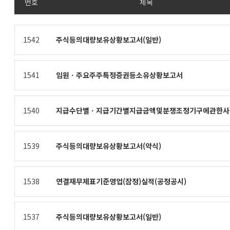
번호
제목
번호,
제목,
1542
주식등의대량보유상황보고서(일반)
제출인,
접수일자
제공표
1541
임원ㆍ주요주주특정증권등소유상황보고서
1540
지급수단별ㆍ지급기간별지급금액및분쟁조정기구에관한사
1539
주식등의대량보유상황보고서(약식)
1538
연결재무제표기준영업(잠정)실적(공정공시)
1537
주식등의대량보유상황보고서(일반)