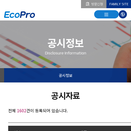
방문신청
FAMILY SITE
열기
열기
다국
열기
공시정보
Disclosure Information
공시정보
공시자료
전체
1602
건이 등록되어 있습니다.