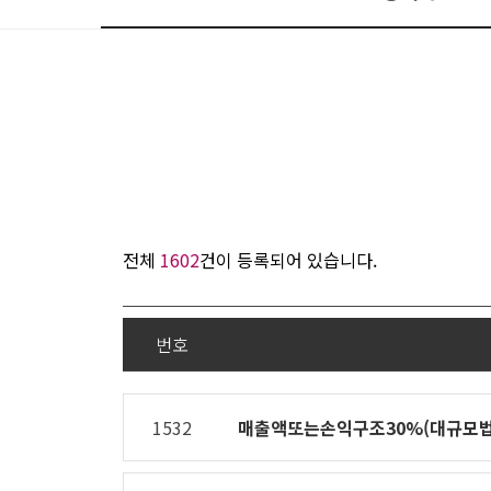
전체
1602
건이 등록되어 있습니다.
번호
번호,
제목,
1532
매출액또는손익구조30%(대규모법
제출인,
접수일자