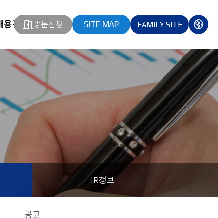
채용홈페이지
방문신청
SITE MAP
FAMILY SITE
열기
열기
다국
열기
IR정보
공고