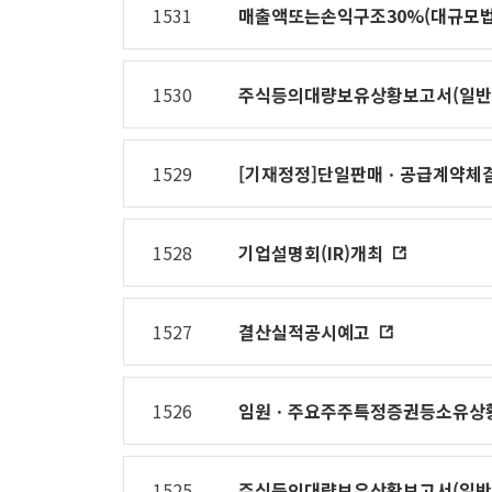
제공표
1531
매출액또는손익구조30%(대규모법
1530
주식등의대량보유상황보고서(일반
1529
[기재정정]단일판매ㆍ공급계약체결
1528
기업설명회(IR)개최
1527
결산실적공시예고
1526
임원ㆍ주요주주특정증권등소유상
1525
주식등의대량보유상황보고서(일반