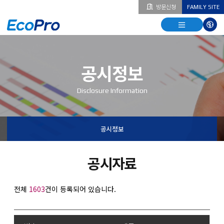
방문신청
FAMILY SITE
열기
열기
다국
열기
공시정보
Disclosure Information
공시정보
공시자료
전체
1603
건이 등록되어 있습니다.