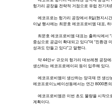
헝가리 공장을 전략적 거점으로 유럽 전기차
에코프로는 헝가리 공장에서
8
일
(
현지시
이날 행사에는 최문호 에코프로비엠 대표
,
하
최문호 에코프로비엠 대표는 출하식에서
“
중심으로 공급이 확대되고 있다
”
며
“
친환경 미
성과도 만들고 있다
”
고 말했다
.
약
44
만㎡ 규모의 헝가리 데브레첸 공장
생산하는 에코프로에이피 등이 입주해 있다
.
에코프로비엠이 생산하는 양극재 연 생산
에코프로이노베이션동에서는 연간
8000
톤의
에코프로비엠은 이번 초도 물량을 시작으로
계획이다
.