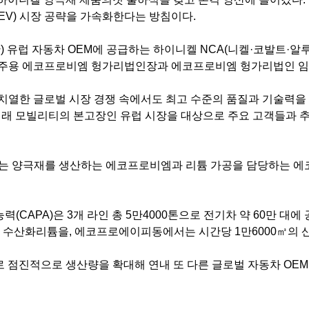
(EV)
시장 공략을 가속화한다는 방침이다
.
간
)
유럽 자동차
OEM
에 공급하는 하이니켈
NCA(
니켈
·
코발트
·
알
주용 에코프로비엠 헝가리법인장과 에코프로비엠 헝가리법인 임
치열한 글로벌 시장 경쟁 속에서도 최고 수준의 품질과 기술력을
래 모빌리티의 본고장인 유럽 시장을 대상으로 주요 고객들과 추
에는 양극재를 생산하는 에코프로비엠과 리튬 가공을 담당하는 
능력
(CAPA)
은
3
개 라인 총
5
만
4000
톤으로 전기차 약
60
만 대에 
 수산화리튬을
,
에코프로에이피동에서는 시간당
1
만
6000
㎥의 
 점진적으로 생산량을 확대해 연내 또 다른 글로벌 자동차
OEM