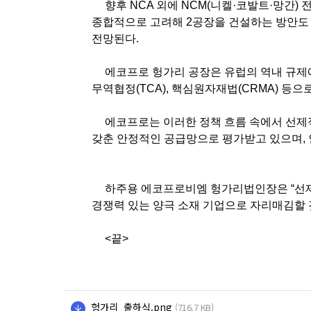
향후
NCA
외에
NCM(
니켈
·
코발트
·
망간
)
전
종합적으로 고려해
2
공장을 건설하는 방안도
전망된다
.
에코프로 헝가리 공장은 유럽의 역내 규제
무역협정
(TCA),
핵심원자재법
(CRMA)
등으
에코프로는 이러한 정책 흐름 속에서 선제
갖춘 안정적인 공급망으로 평가받고 있으며
,
하주용 에코프로비엠 헝가리법인장은
“
선
경쟁력 있는 양극 소재 기업으로 자리매김할 
<
끝
>
헝가리_출하식.png
(716.7 KB)