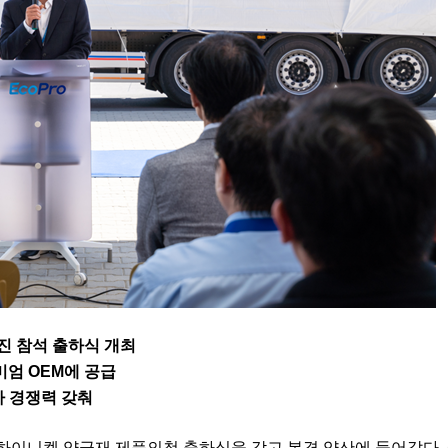
진 참석 출하식 개최
미엄
OEM
에 공급
가 경쟁력 갖춰
하이니켈 양극재 제품의첫 출하식을 갖고 본격 양산에 들어갔다
.