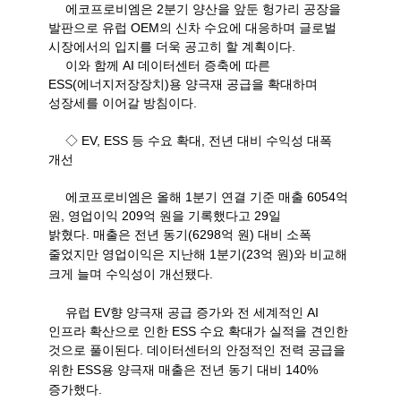
에코프로비엠은
2
분기 양산을 앞둔 헝가리 공장을
발판으로 유럽
OEM
의 신차 수요에 대응하며 글로벌
시장에서의 입지를 더욱 공고히 할 계획이다
.
이와 함께
AI
데이터센터 증축에 따른
ESS(
에너지저장장치
)
용 양극재 공급을 확대하며
성장세를 이어갈 방침이다
.
◇
EV, ESS
등 수요 확대
,
전년 대비 수익성 대폭
개선
에코프로비엠은 올해
1
분기 연결 기준 매출
6054
억
원
,
영업이익
209
억 원을 기록했다고
29
일
밝혔다
.
매출은 전년 동기
(6298
억 원
)
대비 소폭
줄었지만 영업이익은 지난해
1
분기
(23
억 원
)
와 비교해
크게 늘며 수익성이 개선됐다
.
유럽
EV
향 양극재 공급 증가와 전 세계적인
AI
인프라 확산으로 인한
ESS
수요 확대가 실적을 견인한
것으로 풀이된다
.
데이터센터의 안정적인 전력 공급을
위한
ESS
용 양극재 매출은 전년 동기 대비
140%
증가했다
.