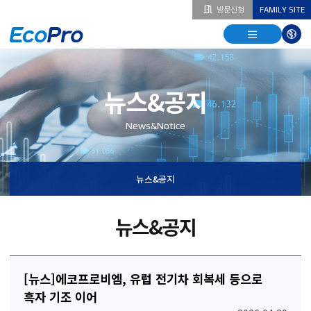
방문신청
FAMILY SITE
열기
열기
다국
열기
뉴스&공지
News&Notice
뉴스&공지
뉴스&공지
[뉴스]에코프로비엠, 유럽 전기차 회복세 등으로
흑자 기조 이어