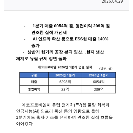
2026.04.29
-
1
분기 매출
6054
억 원
,
영업이익
209
억 원
…
견조한 실적 개선세
-
AI
인프라 확산 등으로
ESS
향 매출
140%
증가
-
상반기 헝가리 공장 본격 양산
…
현지 생산
체계로 유럽 규제 정면 돌파
에코프로비엠이 유럽 전기차
(EV)
향 물량 회복과
인공지능
(AI)
인프라 확산 등의 영향으로 올해
1
분기에도 흑자 기조를 유지하며 견조한 실적 흐름을
이어갔다
.