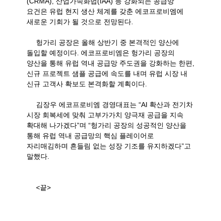
(CRMA),
산업가속화법
(IAA)
등 강화되는 공급망
요건은 유럽 현지 생산 체계를 갖춘 에코프로비엠에
새로운 기회가 될 것으로 전망된다
.
헝가리 공장은 올해 상반기 중 본격적인 양산에
돌입할 예정이다
.
에코프로비엠은 헝가리 공장의
양산을 통해 유럽 역내 공급망 주도권을 강화하는 한편
,
신규 프로젝트 샘플 공급에 속도를 내며 유럽 시장 내
신규 고객사 확보도 본격화할 계획이다
.
김장우 에코프로비엠 경영대표는
“AI
확산과 전기차
시장 회복세에 맞춰 고부가가치 양극재 공급을 지속
확대해 나가겠다
”
며
“
헝가리 공장의 성공적인 양산을
통해 유럽 역내 공급망의 핵심 플레이어로
자리매김하며 흔들림 없는 성장 기조를 유지하겠다
”
고
말했다
.
<
끝
>