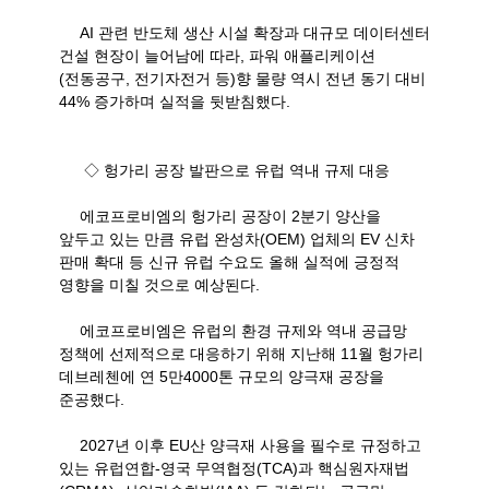
AI
관련 반도체 생산 시설 확장과 대규모 데이터센터
건설 현장이 늘어남에 따라
,
파워 애플리케이션
(
전동공구
,
전기자전거 등
)
향 물량 역시 전년 동기 대비
44%
증가하며 실적을 뒷받침했다
.
◇ 헝가리 공장 발판으로 유럽 역내 규제 대응
에코프로비엠의 헝가리 공장이
2
분기 양산을
앞두고 있는 만큼 유럽 완성차
(OEM)
업체의
EV
신차
판매 확대 등 신규 유럽 수요도 올해 실적에 긍정적
영향을 미칠 것으로 예상된다
.
에코프로비엠은 유럽의 환경 규제와 역내 공급망
정책에 선제적으로 대응하기 위해 지난해
11
월 헝가리
데브레첸에 연
5
만
4000
톤 규모의 양극재 공장을
준공했다
.
2027
년 이후
EU
산 양극재 사용을 필수로 규정하고
있는 유럽연합
-
영국 무역협정
(TCA)
과 핵심원자재법