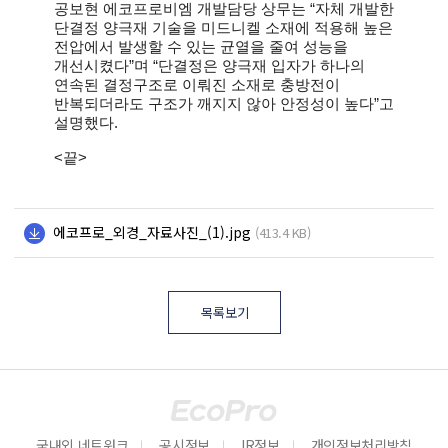
공보현 에코프로비엠 개발담당 상무는 “자체 개발한
단결정 양극재 기술을 미드니켈 소재에 적용해 높은
전압에서 발생할 수 있는 균열을 줄여 성능을
개선시켰다”며 “단결정은 양극재 입자가 하나의
연속된 결정구조로 이뤄진 소재로 충방전이
반복되더라도 구조가 깨지지 않아 안정성이 높다”고
설명했다.
<
끝>
에코프로_외경_자료사진_(1).jpg
(413.4 KB)
목록보기
국내외 네트워크
공시정보
IR정보
개인정보처리방침