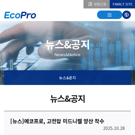
방문신청
FAMILY SITE
열기
열기
다국
열기
뉴스&공지
News&Notice
뉴스&공지
뉴스&공지
[뉴스]에코프로, 고전압 미드니켈 양산 착수
2025.10.28