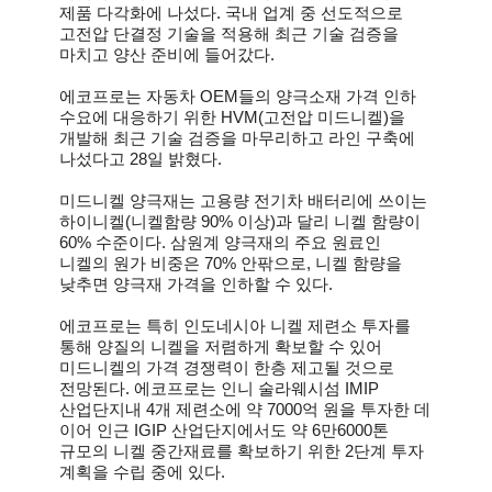
제품 다각화에 나섰다. 국내 업계 중 선도적으로
고전압 단결정 기술을 적용해 최근 기술 검증을
마치고 양산 준비에 들어갔다.
에코프로는 자동차 OEM들의 양극소재 가격 인하
수요에 대응하기 위한 HVM(고전압 미드니켈)을
개발해 최근 기술 검증을 마무리하고 라인 구축에
나섰다고 28일 밝혔다.
미드니켈 양극재는 고용량 전기차 배터리에 쓰이는
하이니켈(니켈함량 90% 이상)과 달리 니켈 함량이
60% 수준이다. 삼원계 양극재의 주요 원료인
니켈의 원가 비중은 70% 안팎으로, 니켈 함량을
낮추면 양극재 가격을 인하할 수 있다.
에코프로는 특히 인도네시아 니켈 제련소 투자를
통해 양질의 니켈을 저렴하게 확보할 수 있어
미드니켈의 가격 경쟁력이 한층 제고될 것으로
전망된다. 에코프로는 인니 술라웨시섬 IMIP
산업단지내 4개 제련소에 약 7000억 원을 투자한 데
이어 인근 IGIP 산업단지에서도 약 6만6000톤
규모의 니켈 중간재료를 확보하기 위한 2단계 투자
계획을 수립 중에 있다.