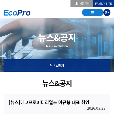
방문신청
FAMILY SITE
열기
열기
다국
열기
뉴스&공지
News&Notice
뉴스&공지
뉴스&공지
[뉴스]에코프로머티리얼즈 이규봉 대표 취임
2026.03.23