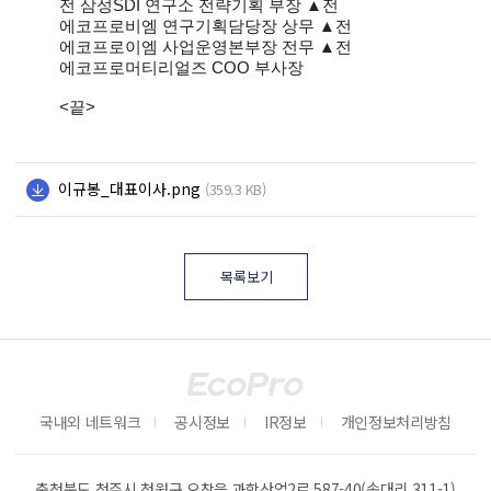
전 삼성SDI 연구소 전략기획 부장 ▲전
에코프로비엠 연구기획담당장 상무 ▲전
에코프로이엠 사업운영본부장 전무 ▲전
에코프로머티리얼즈 COO 부사장
<끝>
이규봉_대표이사.png
(359.3 KB)
목록보기
국내외 네트워크
공시정보
IR정보
개인정보처리방침
충청북도 청주시 청원구 오창읍 과학산업2로 587-40(송대리 311-1)