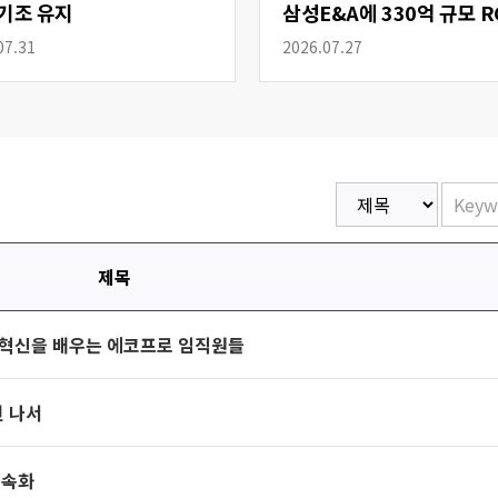
기조 유지
삼성E&A에 330억 규모 R
공급
07.31
2026.07.27
제목
과 혁신을 배우는 에코프로 임직원들
헌 나서
가속화