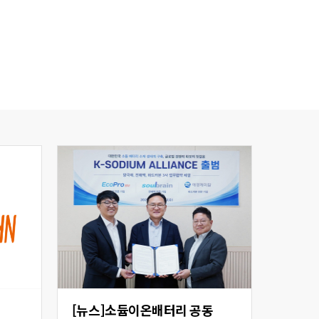
[뉴스]소듐이온배터리 공동