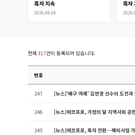
흑자 지속
흑자 
2026.08.04
2026.
전체
317
건이 등록되어 있습니다.
번호
연번,
247
[뉴스]‘배구 여제’ 김연경 선수의 도전
파일,
제목,
카테고리,
246
[뉴스]에코프로, 가정의 달 지역사회 공
작성자,
조회수,
245
[뉴스]에코프로, 흑자 전환…해외사업 
작성일