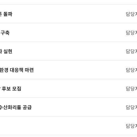
톤 돌파
담당
 구축
담당
자 실현
담당
전환경 대응책 마련
담당
 후보 모집
담당
 수산화리튬 공급
담당
담당