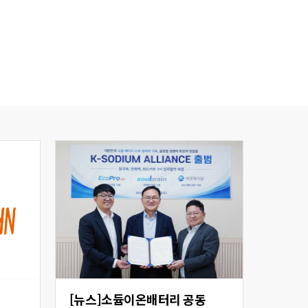
[뉴스]소듐이온배터리 공동