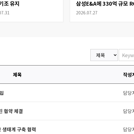
기조 유지
삼성E&A에 330억 규모 R
공급
07.31
2026.07.27
제목
작성
도입
담당
진 협약 체결
담당
환 생태계 구축 협력
담당