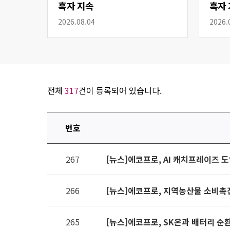
흑자 지속
흑자 
2026.08.04
2026.
전체
317
건이 등록되어 있습니다.
번호
연번,
267
[뉴스]에코프로, AI 캐치프레이즈 
파일,
제목,
카테고리,
266
[뉴스]에코프로, 지역농산물 소비촉
작성자,
조회수,
265
[뉴스]에코프로, SK온과 배터리 순
작성일