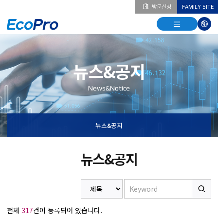
방문신청
FAMILY SITE
열기
열기
다국
열기
뉴스&공지
News&Notice
뉴스&공지
뉴스&공지
전체
317
건이 등록되어 있습니다.