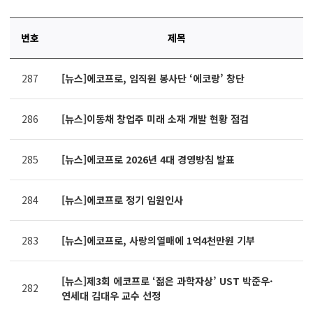
번호
제목
연번,
287
[뉴스]에코프로, 임직원 봉사단 ‘에코랑’ 창단
파일,
제목,
카테고리,
286
[뉴스]이동채 창업주 미래 소재 개발 현황 점검
작성자,
조회수,
작성일
285
[뉴스]에코프로 2026년 4대 경영방침 발표
제공표
284
[뉴스]에코프로 정기 임원인사
283
[뉴스]에코프로, 사랑의열매에 1억4천만원 기부
[뉴스]제3회 에코프로 ‘젊은 과학자상’ UST 박준우·
282
연세대 김대우 교수 선정