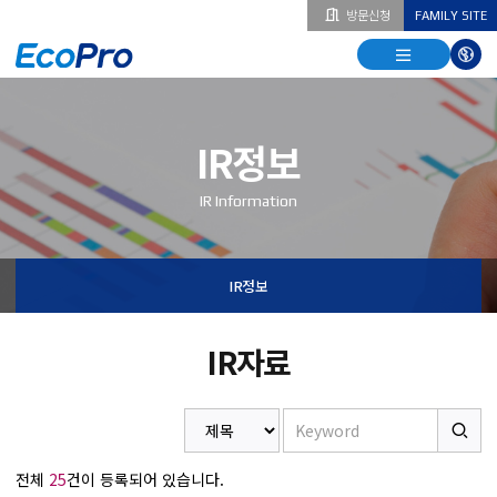
방문신청
FAMILY SITE
열기
열기
다국
열기
IR정보
IR Information
IR정보
IR자료
전체
25
건이 등록되어 있습니다.