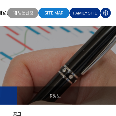
채용홈페이지
방문신청
SITE MAP
FAMILY SITE
열기
열기
다국
열기
IR정보
공고