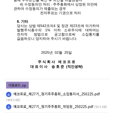
통해 주주본인을 확인 후 의안별 의결권행사
4)
수정동의안 처리
:
주주총회에서 상정된 의안에
관하여 수정동의가 제출되는 경우
전자투표는 기권으로 처리
8.
기타
당사는 상법 제
542
조의
4
및 정관 제
23
조에 의거하여
발행주식총수의
1%
이하 소유주식에 대하여는
전자적 방법으로 공고함으로써 소집통지를
갈음하오니 양지하여 주시기 바랍니다
.
2025
년
02
월
25
일
주 식 회 사
에 코 프 로
대 표 이 사
송 호 준
(
직인생략
)
다운로드.zip
에코프로_제27기_정기주주총회_소집통지서_250225.pdf
(444.5 KB)
에코프로_제27기_정기주주총회_위임장_250225.pdf
(92.5 KB)