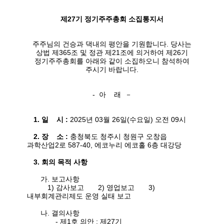
제
27
기
정기주주총회
소집통지서
주주님의
건승과
댁내의
평안을
기원합니다
.
당사는
상법 제
365
조 및 정관 제
21
조에 의거하여 제
26
기
정기주주총회를 아래와 같이 소집하오니 참석하여
주시기 바랍니다
.
-
아
래
－
1.
일
시
:
2025
년
03
월
26
일
(
수요일
)
오전
09
시
2.
장
소
:
충청북도 청주시 청원구 오창읍
과학산업
2
로
587-40,
에코누리 에코홀
6
층 대강당
3.
회의
목적
사항
가
.
보고사항
1)
감사보고
2)
영업보고
3)
내부회계관리제도 운영 실태 보고
나
.
결의사항
-
제
1
호 의안
:
제
27
기