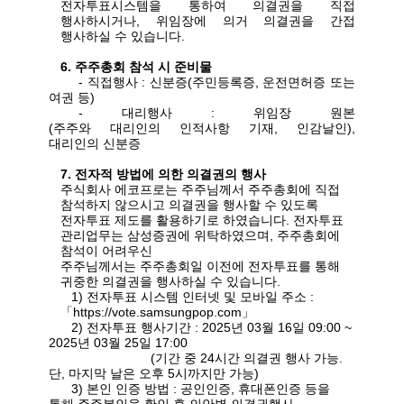
전자투표시스템을 통하여 의결권을 직접
행사하시거나
,
위임장에 의거 의결권을 간접
행사하실 수 있습니다
.
6.
주주총회
참석 시
준비물
-
직접행사
:
신분증
(
주민등록증
,
운전면허증 또는
여권 등
)
-
대리행사
:
위임장 원본
(
주주와
대리인의
인적사항
기재
,
인감날인
),
대리인의
신분증
7.
전자적 방법에 의한 의결권의 행사
주식회사 에코프로는 주주님께서 주주총회에 직접
참석하지 않으시고 의결권을 행사할 수 있도록
전자투표 제도를 활용하기로 하였습니다
.
전자투표
관리업무는 삼성증권에 위탁하였으며
,
주주총회에
참석이 어려우신
주주님께서는 주주총회일 이전에 전자투표를 통해
귀중한 의결권을 행사하실 수 있습니다
.
1)
전자투표 시스템 인터넷 및 모바일 주소
:
「
https://vote.samsungpop.com
」
2)
전자투표 행사기간
: 2025
년
03
월
16
일
09:00 ~
2025
년
03
월
25
일
17:00
(
기간 중
24
시간 의결권 행사 가능
.
단
,
마지막 날은 오후
5
시까지만 가능
)
3)
본인 인증 방법
:
공인인증
,
휴대폰인증 등을