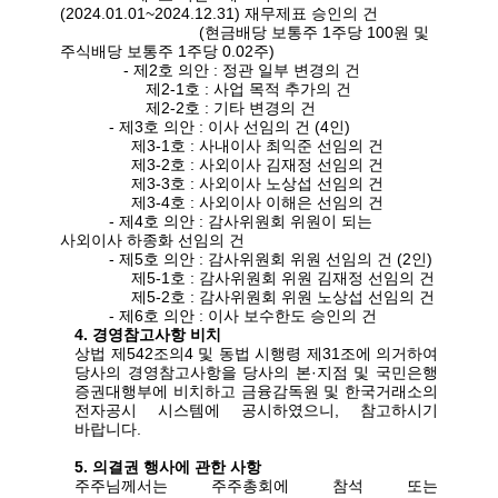
(2024.01.01~2024.12.31)
재무제표 승인의 건
(
현금배당 보통주
1
주당
100
원 및
주식배당 보통주
1
주당
0.02
주
)
-
제
2
호 의안
:
정관 일부 변경의 건
제
2-1
호
:
사업 목적 추가의 건
제
2-2
호
:
기타 변경의 건
-
제
3
호 의안
:
이사 선임의 건
(4
인
)
제
3-1
호
:
사내이사 최익준 선임의 건
제
3-2
호
:
사외이사 김재정 선임의 건
제
3-3
호
:
사외이사 노상섭 선임의 건
제
3-4
호
:
사외이사 이해은 선임의 건
-
제
4
호 의안
:
감사위원회 위원이 되는
사외이사 하종화 선임의 건
-
제
5
호 의안
:
감사위원회 위원 선임의 건
(2
인
)
제
5-1
호
:
감사위원회 위원 김재정 선임의 건
제
5-2
호
:
감사위원회 위원 노상섭 선임의 건
-
제
6
호 의안
:
이사 보수한도 승인의 건
4.
경영참고사항 비치
상법 제
542
조의
4
및 동법 시행령 제
31
조에 의거하여
당사의 경영참고사항을 당사의 본·지점 및 국민은행
증권대행부에 비치하고 금융감독원 및 한국거래소의
전자공시 시스템에 공시하였으니
,
참고하시기
바랍니다
.
5.
의결권 행사에 관한 사항
주주님께서는 주주총회에 참석 또는