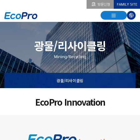
방문신청
FAMILY SITE
열기
열기
다국
열기
광물/리사이클링
Mining/Recycling
광물/리사이클링
EcoPro Innovation