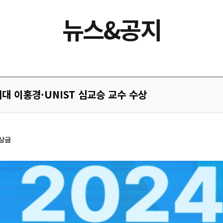
뉴스&공지
대 이홍경·UNIST 심교승 교수 수상
원 상금