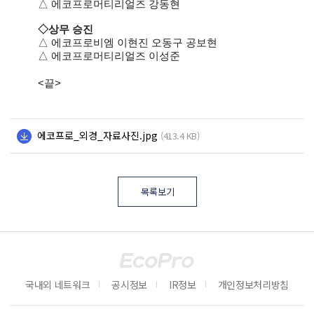
△ 에코프로머티리얼즈 강동현
◇상무 승진
△ 에코프로비엠 이현진 오동구 공보현
△ 에코프로머티리얼즈 이성준
<
끝>
에코프로_외경_자료사진.jpg
(413.4 KB)
목록보기
국내외 네트워크
공시정보
IR정보
개인정보처리방침