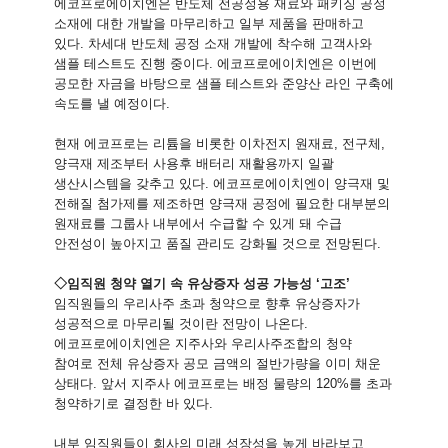
에코프로에이치엔은 반도체 전공정용 재료와 패키징 공정
소재에 대한 개발을 마무리하고 일부 제품을 판매하고
있다. 차세대 반도체 공정 소재 개발에 착수해 고객사와
샘플 테스트도 진행 중이다. 에코프로에이치엔은 이번에
공모한 자금을 바탕으로 샘플 테스트와 준양산 라인 구축에
속도를 낼 예정이다.
현재 에코프로는 리튬을 비롯한 이차전지 원재료, 전구체,
양극재 제조부터 사용후 배터리 재활용까지 일괄
생산시스템을 갖추고 있다. 에코프로에이치엔이 양극재 및
전해질 첨가제를 제조하면 양극재 공정에 필요한 대부분의
원재료를 그룹사 내부에서 수급할 수 있게 돼 수급
안전성이 높아지고 품질 관리도 강화될 것으로 전망된다.
◇
임직원 청약 열기 속 유상증자 성공 가능성 ‘고조’
임직원들의 우리사주 초과 청약으로 향후 유상증자가
성공적으로 마무리될 것이란 전망이 나온다.
에코프로에이치엔은 지주사와 우리사주조합의 청약
참여로 전체 유상증자 공모 금액의 절반가량을 이미 채운
상태다. 앞서 지주사 에코프로는 배정 물량의 120%를 초과
청약하기로 결정한 바 있다.
내부 임직원들이 회사의 미래 성장성을 높게 바라보고