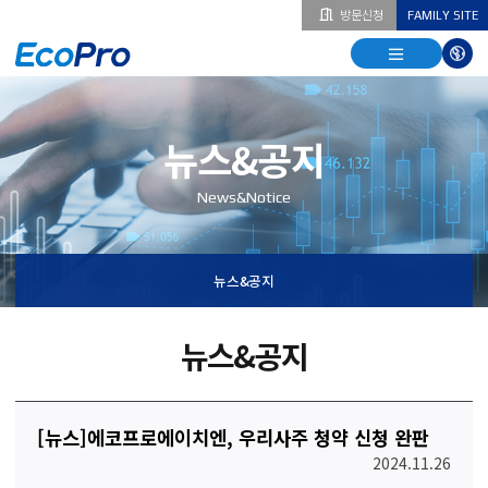
방문신청
FAMILY SITE
열기
열기
다국
열기
뉴스&공지
News&Notice
뉴스&공지
뉴스&공지
[뉴스]에코프로에이치엔, 우리사주 청약 신청 완판
2024.11.26