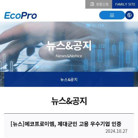
방문신청
FAMILY SITE
열기
열기
다국
열기
뉴스&공지
News&Notice
뉴스&공지
뉴스&공지
[뉴스]에코프로이엠, 제대군인 고용 우수기업 인증
2024.10.27