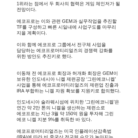
1위라는 점에서 두 회사의 협력은 게임 체인저가 될
전망이다.
에코프로는 이와 관련 GEM과 실무작업을 추진할
TF를 구성하고 빠른 시일내에 사업구도를 마무리
지을 계획이다.
이와 함께 에코프로 그룹에서 전구체 사업을
담당하는 에코프로머티리얼즈의 경쟁력 강화를
위한 방안도 추진키로 했다.
이동채 전 에코프로 회장과 허개화 회장은 GEM이
보유한 인도네시아 니켈 제련공장 ‘그린에코니켈’
사업을 통해 에코프로머티리얼즈의 제련업 진출과
IRA 부합하는 니켈 자원 확보를 지원키로 합의했다.
인도네시아 술라웨시섬에 위치한 ‘그린에코니켈’은
연간 약 2만 톤의 니켈을 생산하는 제련소로
에코프로는 지난 3월 약 150억 원을 투자해 그린
에코 니켈 지분 9%를 취득한 바 있다.
에코프로머티리얼즈는 미국 인플레이션감축법
(IRA)에 따라 비 중국산 전구체 수요가 높아지는