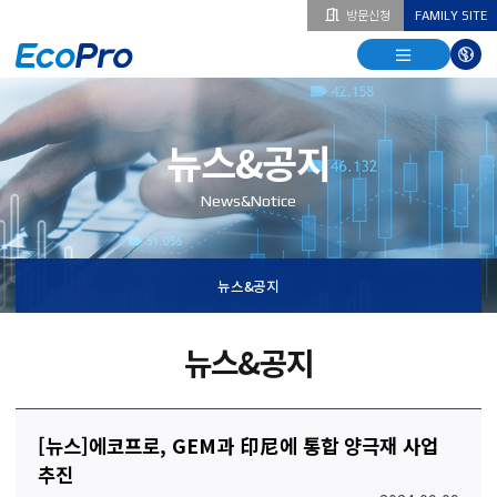
방문신청
FAMILY SITE
열기
열기
다국
열기
뉴스&공지
News&Notice
뉴스&공지
뉴스&공지
[뉴스]에코프로, GEM과 印尼에 통합 양극재 사업
추진