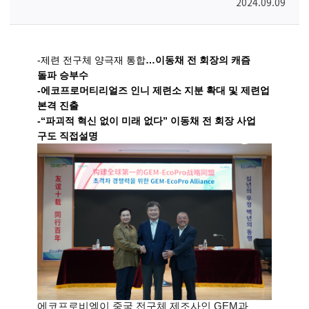
2024.09.09
-제련 전구체 양극재 통합
…
이동채 전 회장의 캐즘
돌파 승부수
-에코프로머티리얼즈 인니 제련소 지분 확대 및 제련업
본격 진출
-
“
파괴적 혁신 없이 미래 없다
”
이동채 전 회장 사업
구도 직접설명
에코프로비엠이 중국 전구체 제조사인 GEM과