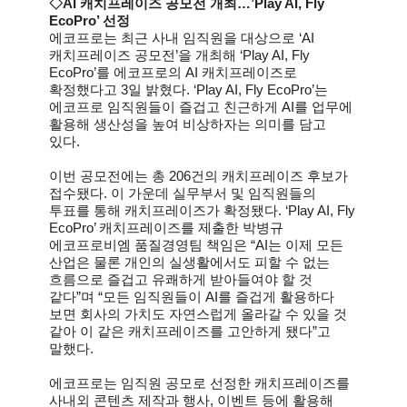
◇AI 캐치프레이즈 공모전 개최…’Play AI, Fly
EcoPro’ 선정
에코프로는 최근 사내 임직원을 대상으로 ‘AI
캐치프레이즈 공모전’을 개최해 ‘Play AI, Fly
EcoPro’를 에코프로의 AI 캐치프레이즈로
확정했다고 3일 밝혔다. ‘Play AI, Fly EcoPro’는
에코프로 임직원들이 즐겁고 친근하게 AI를 업무에
활용해 생산성을 높여 비상하자는 의미를 담고
있다.
이번 공모전에는 총 206건의 캐치프레이즈 후보가
접수됐다. 이 가운데 실무부서 및 임직원들의
투표를 통해 캐치프레이즈가 확정됐다. ‘Play AI, Fly
EcoPro’ 캐치프레이즈를 제출한 박병규
에코프로비엠 품질경영팀 책임은 “AI는 이제 모든
산업은 물론 개인의 실생활에서도 피할 수 없는
흐름으로 즐겁고 유쾌하게 받아들여야 할 것
같다”며 “모든 임직원들이 AI를 즐겁게 활용하다
보면 회사의 가치도 자연스럽게 올라갈 수 있을 것
같아 이 같은 캐치프레이즈를 고안하게 됐다”고
말했다.
에코프로는 임직원 공모로 선정한 캐치프레이즈를
사내외 콘텐츠 제작과 행사, 이벤트 등에 활용해