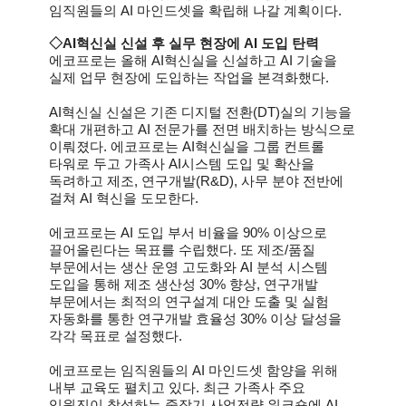
임직원들의 AI 마인드셋을 확립해 나갈 계획이다.
◇AI혁신실 신설 후 실무 현장에 AI 도입 탄력
에코프로는 올해 AI혁신실을 신설하고 AI 기술을
실제 업무 현장에 도입하는 작업을 본격화했다.
AI
혁신실 신설은 기존 디지털 전환(DT)실의 기능을
확대 개편하고 AI 전문가를 전면 배치하는 방식으로
이뤄졌다. 에코프로는 AI혁신실을 그룹 컨트롤
타워로 두고 가족사 AI시스템 도입 및 확산을
독려하고 제조, 연구개발(R&D), 사무 분야 전반에
걸쳐 AI 혁신을 도모한다.
에코프로는 AI 도입 부서 비율을 90% 이상으로
끌어올린다는 목표를 수립했다. 또 제조/품질
부문에서는 생산 운영 고도화와 AI 분석 시스템
도입을 통해 제조 생산성 30% 향상, 연구개발
부문에서는 최적의 연구설계 대안 도출 및 실험
자동화를 통한 연구개발 효율성 30% 이상 달성을
각각 목표로 설정했다.
에코프로는 임직원들의 AI 마인드셋 함양을 위해
내부 교육도 펼치고 있다. 최근 가족사 주요
임원진이 참석하는 중장기 사업전략 워크숍에 AI