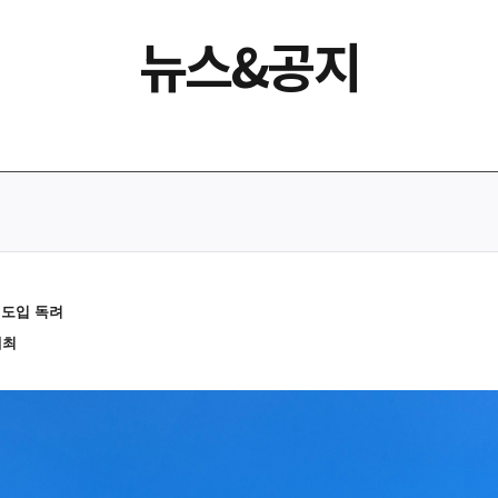
뉴스&공지
템 도입 독려
개최