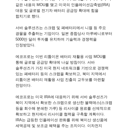
같은 내용의 MOU를 맺고 미국의 인플레이션감축법(IRA)
대응 및 글로벌 전기차 배터리 공급망 확대에 힘을
합치기로 했다.
서바 솔루션즈는 스크랩
및 폐배터리에서 니켈 등 주요
광물을 추출하는 기업이다. 일본 종합상사 마루베니로부터
5000만 달러 투자를 유치하며 기술력과 경쟁력을
인정받았다.
에코프로는 이번 리튬이온 배터리 재활용 사업 MOU를
통해 글로벌 공급망 확대에 나설 방침이다. 서바
솔루션즈가 가진 미국 현지 네트워크를 기반으로 경쟁력
있는 폐배터리 등의 스크랩을 확보하고, 북미 지역에서
리튬이온 배터리 재활용 사업 진출의 교두보를 마련할
전망이다.
에코프로는 미국 IRA에 대응하기 위해 서바 솔루션즈가
북미 지역에서 확보한 스크랩으로 생산한 블랙매스(스크랩
등을 회수해 분쇄한 가루) 등 리사이클 원료를 선제적으로
확보하고 현지에서 리사이클 협력을 구축할 계획이다.
IRA는 급등한 인플레이션 완화를 위해 북미산 생산품에
세액공제 및 보조금 혜택을 주는 조치이다. 이차전지