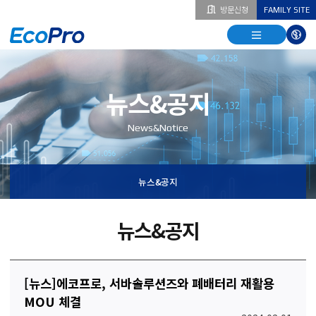
방문신청
FAMILY SITE
열기
열기
다국
열기
뉴스&공지
News&Notice
뉴스&공지
뉴스&공지
[뉴스]에코프로, 서바솔루션즈와 폐배터리 재활용
MOU 체결