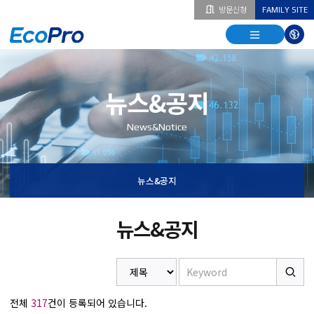
방문신청
FAMILY SITE
열기
열기
다국
열기
뉴스&공지
News&Notice
뉴스&공지
뉴스&공지
전체
317
건이 등록되어 있습니다.