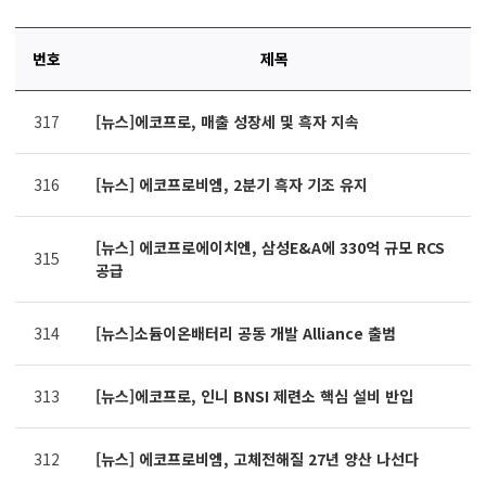
번호
제목
연번,
317
[뉴스]에코프로, 매출 성장세 및 흑자 지속
파일,
제목,
카테고리,
316
[뉴스] 에코프로비엠, 2분기 흑자 기조 유지
작성자,
조회수,
작성일
[뉴스] 에코프로에이치엔, 삼성E&A에 330억 규모 RCS
315
제공표
공급
314
[뉴스]소듐이온배터리 공동 개발 Alliance 출범
313
[뉴스]에코프로, 인니 BNSI 제련소 핵심 설비 반입
312
[뉴스] 에코프로비엠, 고체전해질 27년 양산 나선다