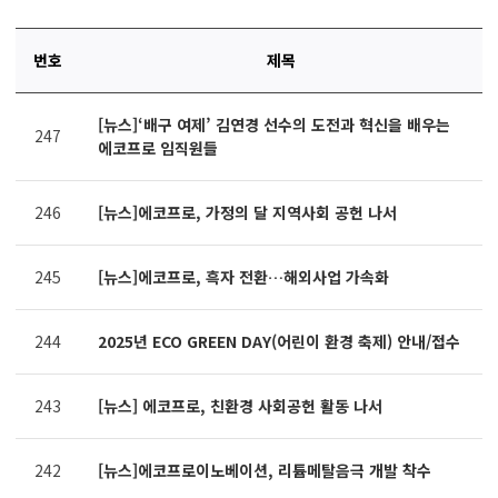
번호
제목
연번,
[뉴스]‘배구 여제’ 김연경 선수의 도전과 혁신을 배우는
파일,
247
에코프로 임직원들
제목,
카테고리,
작성자,
246
[뉴스]에코프로, 가정의 달 지역사회 공헌 나서
조회수,
작성일
제공표
245
[뉴스]에코프로, 흑자 전환…해외사업 가속화
244
2025년 ECO GREEN DAY(어린이 환경 축제) 안내/접수
243
[뉴스] 에코프로, 친환경 사회공헌 활동 나서
242
[뉴스]에코프로이노베이션, 리튬메탈음극 개발 착수