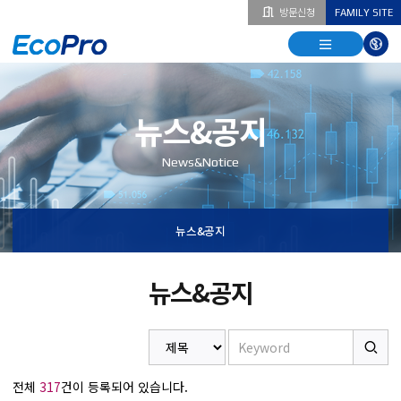
방문신청
FAMILY SITE
열기
열기
다국
열기
뉴스&공지
News&Notice
뉴스&공지
뉴스&공지
전체
317
건이 등록되어 있습니다.