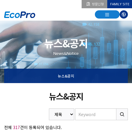
방문신청
FAMILY SITE
열기
열기
다국
열기
뉴스&공지
News&Notice
뉴스&공지
뉴스&공지
전체
317
건이 등록되어 있습니다.