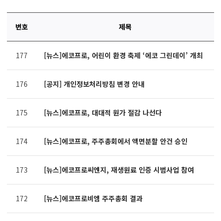
번호
제목
연번,
177
[뉴스]에코프로, 어린이 환경 축제 ‘에코 그린데이’ 개최
파일,
제목,
카테고리,
176
[공지] 개인정보처리방침 변경 안내
작성자,
조회수,
작성일
175
[뉴스]에코프로, 대대적 원가 절감 나선다
제공표
174
[뉴스]에코프로, 주주총회에서 액면분할 안건 승인
173
[뉴스]에코프로씨엔지, 재생원료 인증 시범사업 참여
172
[뉴스]에코프로비엠 주주총회 결과