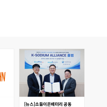
[뉴스]소듐이온배터리 공동