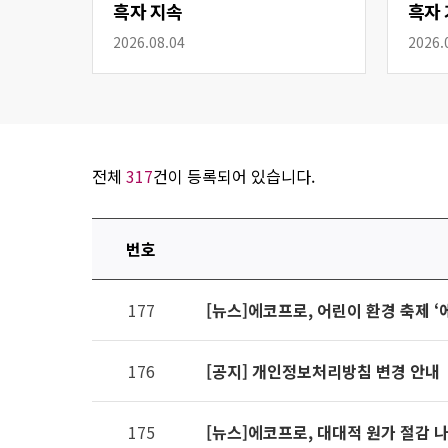
흑자 지속
흑자 
2026.08.04
2026.
전체
317
건이 등록되어 있습니다.
번호
연번,
177
[뉴스]에코프로, 어린이 환경 축제 ‘
파일,
제목,
카테고리,
176
[공지] 개인정보처리방침 변경 안내
작성자,
조회수,
175
[뉴스]에코프로, 대대적 원가 절감 
작성일