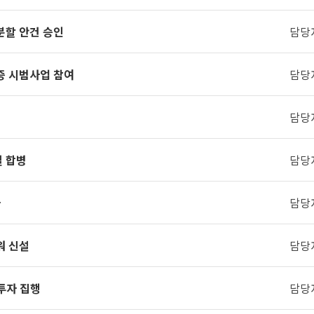
분할 안건 승인
담당
증 시범사업 참여
담당
담당
 합병
담당
자
담당
워 신설
담당
 투자 집행
담당