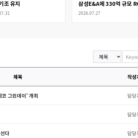
기조 유지
삼성E&A에 330억 규모 R
공급
07.31
2026.07.27
제목
작성
에코 그린데이’ 개최
담당
담당
나선다
담당