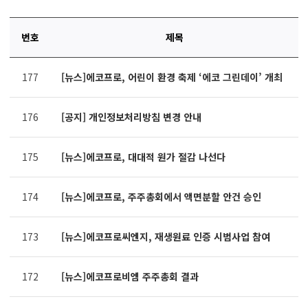
번호
제목
연번,
177
[뉴스]에코프로, 어린이 환경 축제 ‘에코 그린데이’ 개최
파일,
제목,
카테고리,
176
[공지] 개인정보처리방침 변경 안내
작성자,
조회수,
작성일
175
[뉴스]에코프로, 대대적 원가 절감 나선다
제공표
174
[뉴스]에코프로, 주주총회에서 액면분할 안건 승인
173
[뉴스]에코프로씨엔지, 재생원료 인증 시범사업 참여
172
[뉴스]에코프로비엠 주주총회 결과