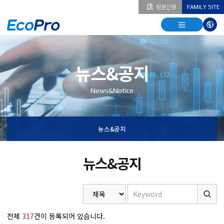
방문신청
FAMILY SITE
열기
열기
다국
열기
뉴스&공지
News&Notice
뉴스&공지
뉴스&공지
전체
317
건이 등록되어 있습니다.