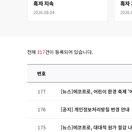
흑자 지속
흑자 
2026.08.04
2026.
전체
317
건이 등록되어 있습니다.
번호
연번,
177
[뉴스]에코프로, 어린이 환경 축제 ‘
파일,
제목,
카테고리,
176
[공지] 개인정보처리방침 변경 안내
작성자,
조회수,
175
[뉴스]에코프로, 대대적 원가 절감 
작성일