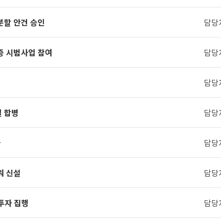
분할 안건 승인
담당
증 시범사업 참여
담당
담당
 합병
담당
자
담당
워 신설
담당
 투자 집행
담당