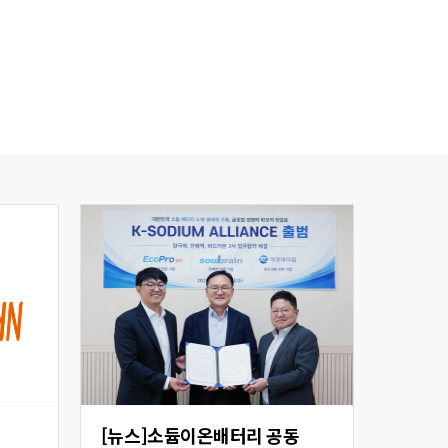
[뉴스]소듐이온배터리 공동