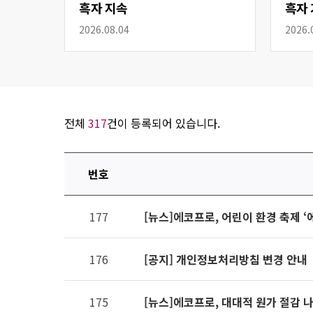
흑자 지속
흑자 
2026.08.04
2026.
전체
317
건이 등록되어 있습니다.
번호
연번,
177
[뉴스]에코프로, 어린이 환경 축제 ‘
파일,
제목,
카테고리,
176
[공지] 개인정보처리방침 변경 안내
작성자,
조회수,
175
[뉴스]에코프로, 대대적 원가 절감 
작성일