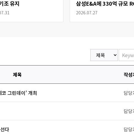
기조 유지
삼성E&A에 330억 규모 R
공급
07.31
2026.07.27
제목
작성
에코 그린데이’ 개최
담당
담당
나선다
담당