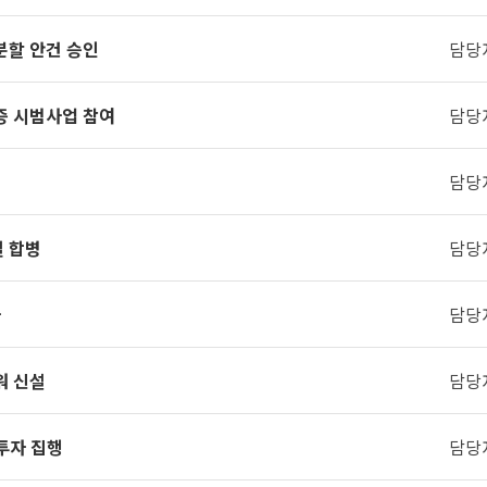
분할 안건 승인
담당
증 시범사업 참여
담당
담당
 합병
담당
자
담당
워 신설
담당
 투자 집행
담당