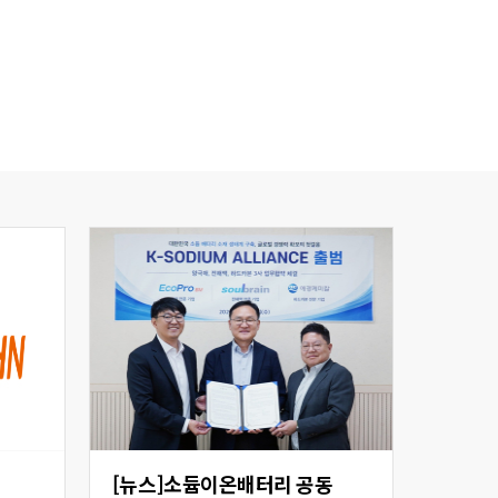
[뉴스]소듐이온배터리 공동