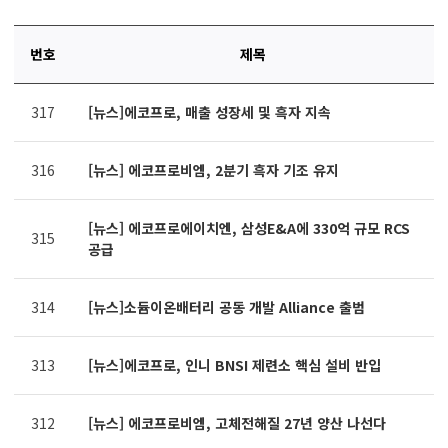
번호
제목
연번,
317
[뉴스]에코프로, 매출 성장세 및 흑자 지속
파일,
제목,
카테고리,
316
[뉴스] 에코프로비엠, 2분기 흑자 기조 유지
작성자,
조회수,
작성일
[뉴스] 에코프로에이치엔, 삼성E&A에 330억 규모 RCS
315
제공표
공급
314
[뉴스]소듐이온배터리 공동 개발 Alliance 출범
313
[뉴스]에코프로, 인니 BNSI 제련소 핵심 설비 반입
312
[뉴스] 에코프로비엠, 고체전해질 27년 양산 나선다