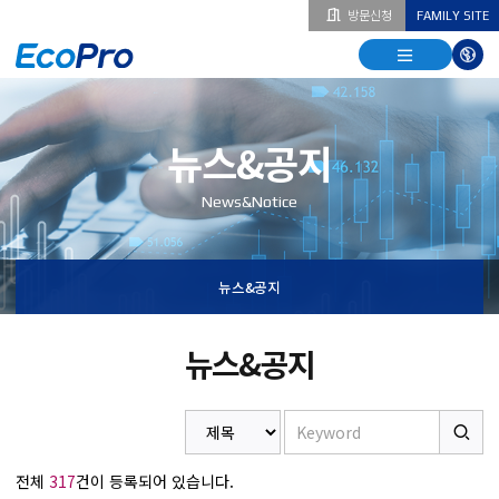
방문신청
FAMILY SITE
열기
열기
다국
열기
뉴스&공지
News&Notice
뉴스&공지
뉴스&공지
전체
317
건이 등록되어 있습니다.